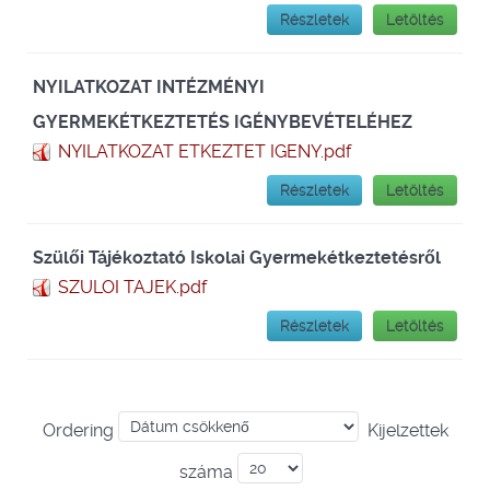
Részletek
Letöltés
NYILATKOZAT INTÉZMÉNYI
GYERMEKÉTKEZTETÉS IGÉNYBEVÉTELÉHEZ
NYILATKOZAT ETKEZTET IGENY.pdf
Részletek
Letöltés
Szülői Tájékoztató Iskolai Gyermekétkeztetésről
SZULOI TAJEK.pdf
Részletek
Letöltés
Ordering
Kijelzettek
száma