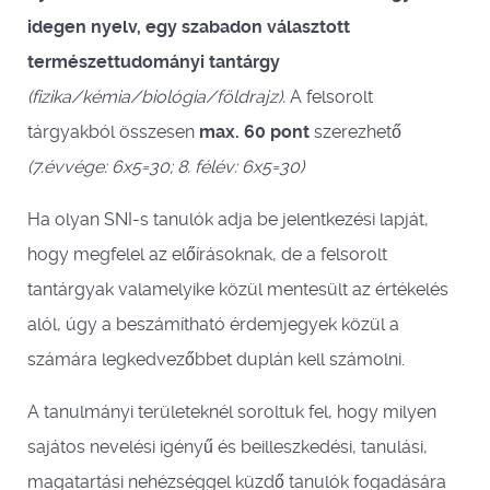
idegen nyelv,
egy szabadon választott
természettudományi tantárgy
(fizika/kémia/biológia/földrajz).
A felsorolt
tárgyakból összesen
max. 60 pont
szerezhető
(7.évvége: 6x5=30; 8. félév: 6x5=30)
Ha olyan SNI-s tanulók adja be jelentkezési lapját,
hogy megfelel az előírásoknak, de a felsorolt
tantárgyak valamelyike közül mentesült az értékelés
alól, úgy a beszámítható érdemjegyek közül a
számára legkedvezőbbet duplán kell számolni.
A tanulmányi területeknél soroltuk fel, hogy milyen
sajátos nevelési igényű és beilleszkedési, tanulási,
magatartási nehézséggel küzdő tanulók fogadására