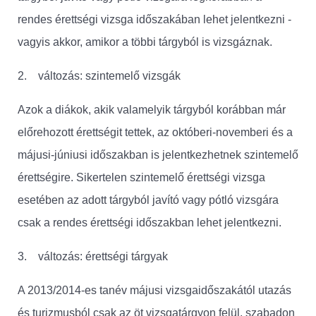
rendes érettségi vizsga időszakában lehet jelentkezni -
vagyis akkor, amikor a többi tárgyból is vizsgáznak.
2. változás: szintemelő vizsgák
Azok a diákok, akik valamelyik tárgyból korábban már
előrehozott érettségit tettek, az októberi-novemberi és a
májusi-júniusi időszakban is jelentkezhetnek szintemelő
érettségire. Sikertelen szintemelő érettségi vizsga
esetében az adott tárgyból javító vagy pótló vizsgára
csak a rendes érettségi időszakban lehet jelentkezni.
3. változás: érettségi tárgyak
A 2013/2014-es tanév májusi vizsgaidőszakától utazás
és turizmusból csak az öt vizsgatárgyon felül, szabadon