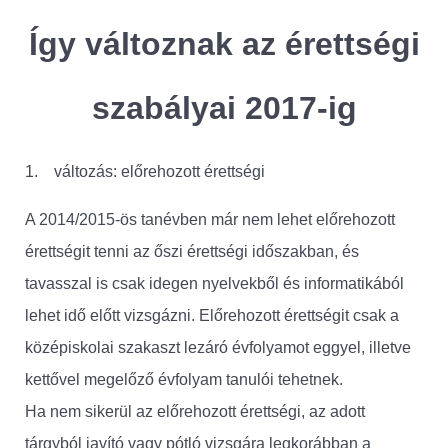
Így változnak az érettségi
szabályai 2017-ig
1. változás: előrehozott érettségi
A 2014/2015-ös tanévben már nem lehet előrehozott
érettségit tenni az őszi érettségi időszakban, és
tavasszal is csak idegen nyelvekből és informatikából
lehet idő előtt vizsgázni. Előrehozott érettségit csak a
középiskolai szakaszt lezáró évfolyamot eggyel, illetve
kettővel megelőző évfolyam tanulói tehetnek.
Ha nem sikerül az előrehozott érettségi, az adott
tárgyból javító vagy pótló vizsgára legkorábban a