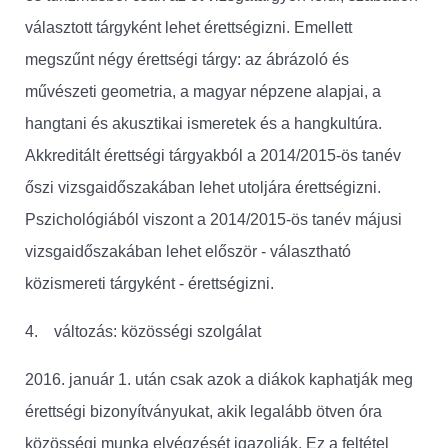
választott tárgyként lehet érettségizni. Emellett
megszűnt négy érettségi tárgy: az ábrázoló és
művészeti geometria, a magyar népzene alapjai, a
hangtani és akusztikai ismeretek és a hangkultúra.
Akkreditált érettségi tárgyakból a 2014/2015-ös tanév
őszi vizsgaidőszakában lehet utoljára érettségizni.
Pszichológiából viszont a 2014/2015-ös tanév májusi
vizsgaidőszakában lehet először - választható
közismereti tárgyként - érettségizni.
4. változás: közösségi szolgálat
2016. január 1. után csak azok a diákok kaphatják meg
érettségi bizonyítványukat, akik legalább ötven óra
közösségi munka elvégzését igazolják. Ez a feltétel